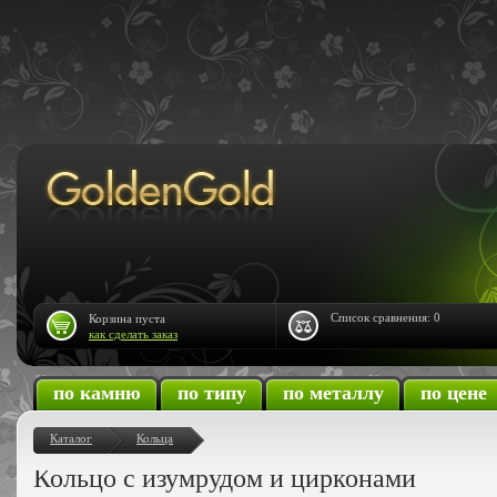
Список сравнения:
0
Корзина пуста
как сделать заказ
по камню
по типу
по металлу
по цене
Каталог
Кольца
Кольцо с изумрудом и цирконами