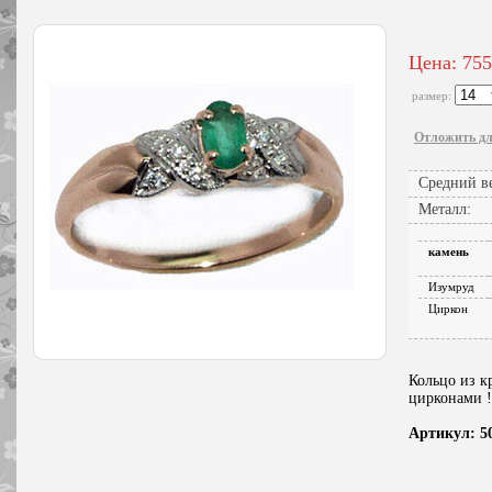
Цена: 755
размер:
Отложить дл
Средний ве
Металл:
камень
Изумруд
Циркон
Кольцо из к
цирконами !!
Артикул: 5