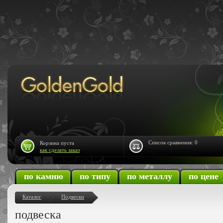
Список сравнения:
0
Корзина пуста
как сделать заказ
по камню
по типу
по металлу
по цене
Каталог
Подвески
подвеска