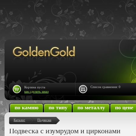
Список сравнения:
0
Корзина пуста
как сделать заказ
по камню
по типу
по металлу
по цене
Каталог
Подвески
Подвеска с изумрудом и цирконами