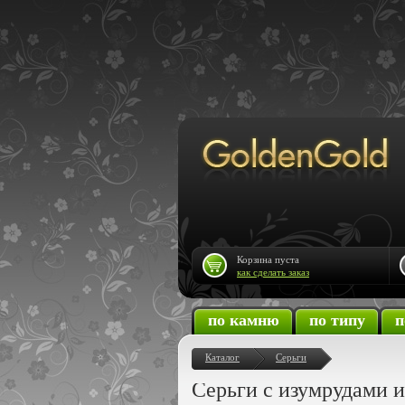
Корзина пуста
как сделать заказ
по камню
по типу
п
Каталог
Серьги
Серьги с изумрудами 