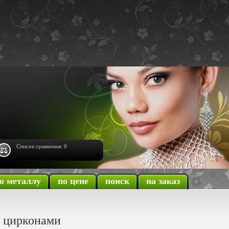
Список сравнения:
0
о металлу
по цене
поиск
на заказ
и цирконами