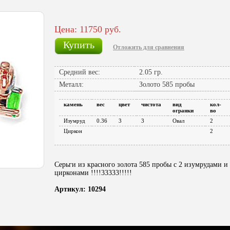
Цена: 11750 руб.
Купить
Отложить для сравнения
Средний вес:
2.05 гр.
Металл:
Золото 585 пробы
камень
вес
цвет
чистота
вид
кол-
огранки
во
Изумруд
0.36
3
3
Овал
2
Циркон
2
Серьги из красного золота 585 пробы с 2 изумрудами и
цирконами !!!!33333!!!!!
Артикул: 10294