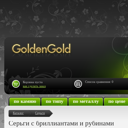
Список сравнения:
0
Корзина пуста
как сделать заказ
по камню
по типу
по металлу
по цене
Каталог
Серьги
Серьги с бриллиантами и рубинами