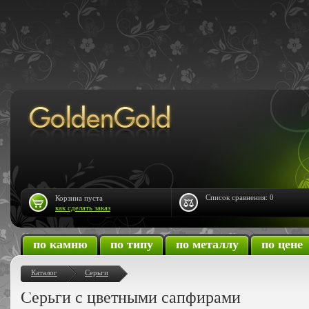
Список сравнения:
0
Корзина пуста
как сделать заказ
по камню
по типу
по металлу
по цене
Каталог
Серьги
Серьги с цветными сапфирами