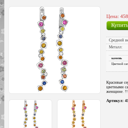
Цена: 458
Купит
Средний ве
Металл:
камень
Цветной са
Красивые се
цветными с
женщине. !!!
Артикул: 4