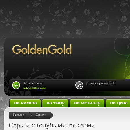
Список сравнения:
0
Корзина пуста
как сделать заказ
по камню
по типу
по металлу
по цене
Каталог
Серьги
Серьги с голубыми топазами