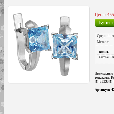
Цена: 455
Купит
Средний ве
Металл:
камень
Голубой То
Прекрасные 
топазами. 
!!!!33333!!!!
Артикул: 4