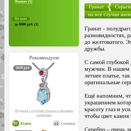
Фианит (1)
Гранат
Серьги
на все случаи жиз
По цене
до 9000 руб. (1)
Гранат - полудра
разновидностях, р
до желтоватого. Э
дружбы.
Рекомендуем
С самой глубокой 
мужчин. В нашем м
2650 руб
летнее платье, та
оригинальные серь
Ещё напомним, чт
украшением котор
красоту глаз и уси
Подвеска с голубым топазом и цветными
чтобы цвет камня 
сапфирами
Купить
Сравнить
Серебро – очень д