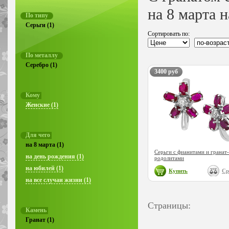
на 8 марта 
По типу
Серьги (1)
Сортировать по:
По металлу
Серебро (1)
3400 руб
Кому
Женские (1)
Для чего
на 8 марта (1)
Серьги с фианитами и гранат-
на день рождения (1)
родолитами
на юбилей (1)
Купить
Ср
на все случаи жизни (1)
Страницы:
Камень
Гранат (1)