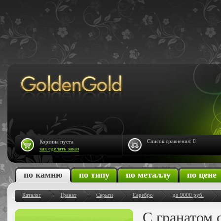
Список сравнения:
0
Корзина пуста
как сделать заказ
по камню
по типу
по металлу
по цене
Каталог
Гранат
Серьги
Серебро
до 9000 руб.
С гранатом 