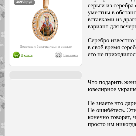
46950 руб
серьги из серебра
уместны в обстано
вставками из дра
вариант для вечер
Серебро известно 
в своё время сереб
Подвеска с бриллиантами и эмалью
его не приходилос
Купить
Сравнить
Что подарить жен
ювелирное украше
Не знаете что дар
Не ошибётесь. Эт
конечно говорят, 
просто им никогда