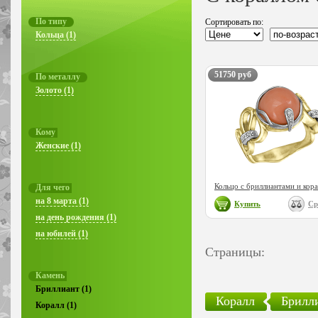
По типу
Сортировать по:
Кольца (1)
51750 руб
По металлу
Золото (1)
Кому
Женские (1)
Кольцо с бриллиантами и кор
Для чего
на 8 марта (1)
Купить
Ср
на день рождения (1)
на юбилей (1)
Страницы:
Камень
Бриллиант (1)
Коралл
Брилл
Коралл (1)