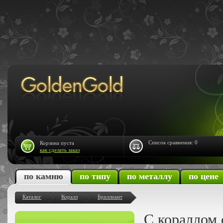
Список сравнения:
0
Корзина пуста
как сделать заказ
по камню
по типу
по металлу
по цене
Каталог
Коралл
Бриллиант
С кораллом 