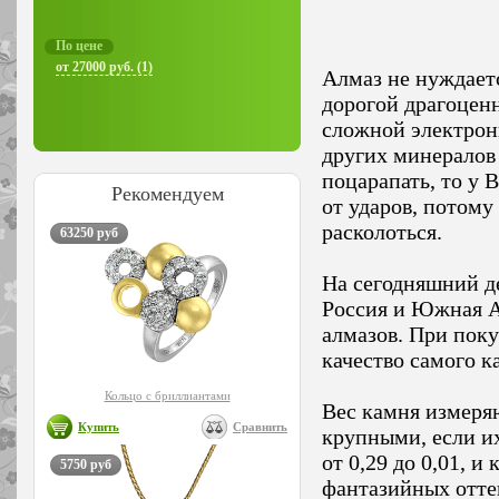
По цене
от 27000 руб. (1)
Алмаз не нуждает
дорогой драгоценн
сложной электрони
других минералов 
поцарапать, то у 
Рекомендуем
от ударов, потому
расколоться.
63250 руб
На сегодняшний д
Россия и Южная А
алмазов. При поку
качество самого к
Кольцо с бриллиантами
Вес камня измеряю
Купить
Сравнить
крупными, если их
от 0,29 до 0,01, и
5750 руб
фантазийных отте