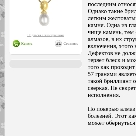
последним относят
Однако такие бри
легким желтоваты
камня. Одна из гл
чище камень, тем
Подвеска с жемчужиной
алмазов, в их стр
Купить
Сравнить
включения, этого 
Дефектов не долж
теряет блеск и мо
того как проходит
57 гранями являе
такой бриллиант о
сверкая. Не секре
исполнения.
По поверью алмаз 
болезней. Этот ка
может обернуться 