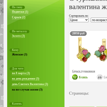
валентина ж
По типу
Подвески (1)
Сортировать по:
Серьги (2)
По металлу
28950 руб
Золото (3)
Кому
Женские (3)
Для чего
Серьги турмалином
на 8 марта (3)
Купить
Ср
на день рождения (3)
день Святого Валентина (3)
на все случаи жизни (3)
Страницы:
Камень