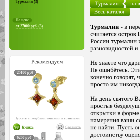
Турмалин (3)
Турмалин
на 
Весь каталог
По цене
Турмалин
- в пер
от 27000 руб. (3)
считается остров 
России турмалин и
разновидностей и
Рекомендуем
Не знаете что дар
Не ошибётесь. Эт
25100 руб
конечно говорят, 
просто им никогда
На день святого В
простые безделуш
открытки в форме 
Пуссеты с голубыми топазами и гранатами
намерения ваши с
не найти. Пусть о
Купить
Сравнить
достоинству оценя
6250 руб