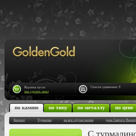
Список сравнения:
0
Корзина пуста
как сделать заказ
по камню
по типу
по металлу
по цене
Каталог
Турмалин
на все случаи жизни
день Святого Вален
С турмалино