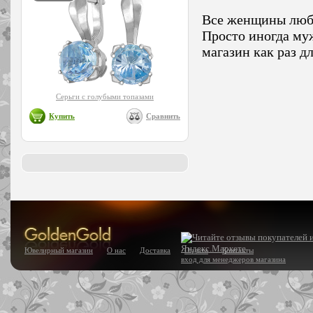
Все женщины любят
Просто иногда му
магазин как раз д
Серьги с голубыми топазами
Купить
Сравнить
Ювелирный магазин
О нас
Доставка
Оплата
Контакты
вход для менеджеров магазина