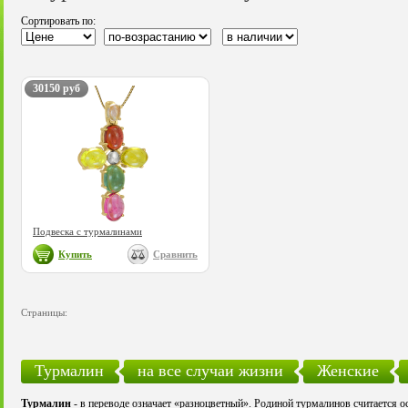
Сортировать по:
30150 руб
Подвеска с турмалинами
Купить
Сравнить
Страницы:
Турмалин
на все случаи жизни
Женские
Турмалин
- в переводе означает «разноцветный». Родиной турмалинов считается о