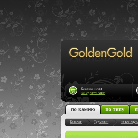
Корзина пуста
как сделать заказ
по камню
по типу
п
Каталог
Турмалин
на все слу