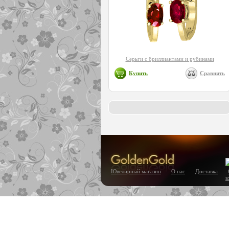
Серьги с бриллиантами и рубинами
Купить
Сравнить
Ювелирный магазин
О нас
Доставка
в