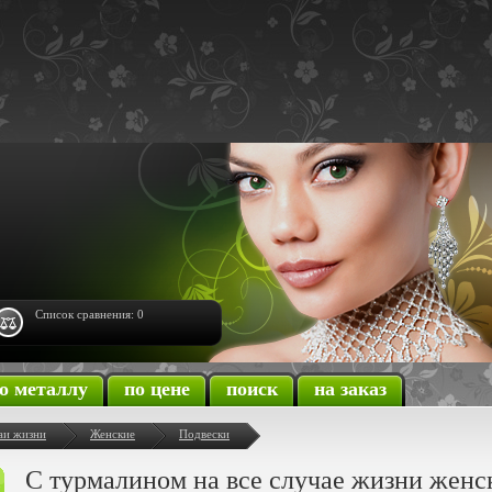
Список сравнения:
0
о металлу
по цене
поиск
на заказ
чаи жизни
Женские
Подвески
С турмалином на все случае жизни женс