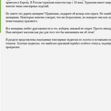
привезен в Европу. В России турмалин известен еще с 16 века. Турмалин имеет шир
многих типах ювелирных изделий.
Не знаете что дарить женщине? Правильно, подарите ей кольцо или серьги. Не ошиб
женщинам. Некоторые конечно говорят, что им безразлично, но поверьте они или лу
понастоящему красивого.
Все женщины любят драгоценности и это, вобщем, никакой не секрет. Просто иног
Наш интернет магазин как раз для того что бы напоминать им об этом!
В разделе представлены изысканные ювелирные подвески из золота со вставками и
топазов. Золотые подвески. это наиболее красивый атрибут особого статуса, подч
прекрасное.