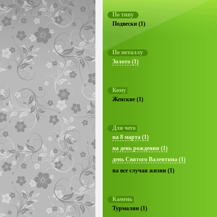
По типу
Подвески (1)
По металлу
Золото (1)
Кому
Женские (1)
Для чего
на 8 марта (1)
на день рождения (1)
день Святого Валентина (1)
на все случаи жизни (1)
Камень
Турмалин (1)