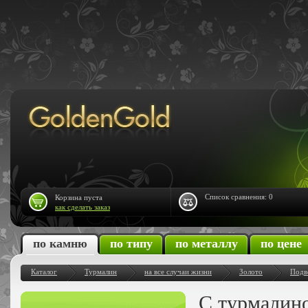
Список сравнения:
0
Корзина пуста
как сделать заказ
по камню
по типу
по металлу
по цене
Каталог
Турмалин
на все случаи жизни
Золото
Подв
С турмалино