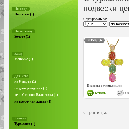
подвески це
По типу
Подвески (1)
Сортировать по:
По металлу
Золото (1)
30150 руб
Кому
Женские (1)
Для чего
на 8 марта (1)
Подвеска с турмалинами
на день рождения (1)
Купить
Ср
день Святого Валентина (1)
на все случаи жизни (1)
Страницы:
Камень
Турмалин (1)