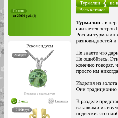
Турмалин
на 
Весь каталог
По цене
от 27000 руб. (1)
Турмалин
- в пер
считается остров 
России турмалин и
разновидностей и
Рекомендуем
Не знаете что дар
2050 руб
Не ошибётесь. Эт
конечно говорят, 
просто им никогда
Изделия из золота
Они традиционно
Подвеска с празеолитом
В разделе предст
Купить
Сравнить
вставками из изум
121000 руб
подвески. это наи